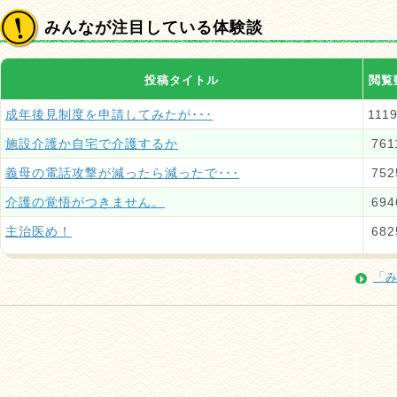
みんなが注目している体験談
投稿タイトル
閲覧
成年後見制度を申請してみたが･･･
111
施設介護か自宅で介護するか
761
義母の電話攻撃が減ったら減ったで･･･
752
介護の覚悟がつきません。
694
主治医め！
682
「