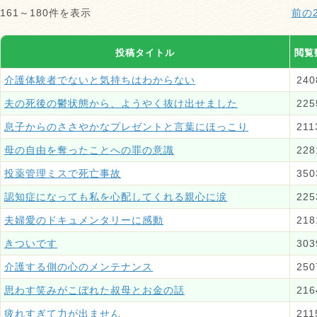
161～180件を表示
前の
投稿タイトル
閲覧
介護体験者でないと気持ちはわからない
240
夫の死後の鬱状態から、ようやく抜け出せました
225
息子からのささやかなプレゼントと言葉にほっこり
211
母の自由を奪ったことへの罪の意識
228
投薬管理ミスで死亡事故
350
認知症になっても私を心配してくれる親心に涙
225
夫婦愛のドキュメンタリーに感動
218
きついです
303
介護する側の心のメンテナンス
250
思わす笑みがこぼれた叔母とお金の話
216
疲れすぎて力が出ません
211