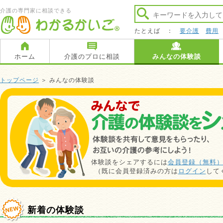
介護の専門家に相談できる
たとえば ：
要介護
費用
ホーム
介護のプロに相談
みんなの体験談
トップページ
＞ みんなの体験談
体験談をシェアするには
会員登録（無料
（既に会員登録済みの方は
ログイン
して
新着の体験談