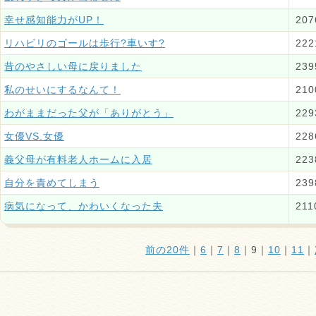
幸せ感知能力がUP！
207
リハビリのゴールは歩行?車いす?
222
昔のやさしい母に戻りました
239
私のせいにするなんて！
210
わがままだった父が「ありがとう」
229
女優VS.女優
228
義父母が有料老人ホームに入居
223
自分を責めてしまう
239
病気になって、かわいくなった夫
211
前の20件
｜
6
｜
7
｜
8
｜
9
｜
10
｜
11
｜