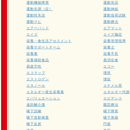
運動機能障害
運動失語
運動失調（症）
運動神経
運動性失語
運動負荷試験
運動マヒ
運動療法
エアーバッド
エアマット
エイズ
エイズ脳症
栄養・食生活アセスメント
栄養管理指導
栄養サポートチーム
栄養士
栄養素
栄養不良
栄養補助食品
易消化食
易疲労性
エコー
エコマップ
壊死
エストロゲン
壊疽
エタノール
エナメル質
エネルギー産生栄養素
エネルギー代謝
エバリュエーション
エビデンス
遠距離介護
園芸療法
嚥下訓練
嚥下障害
嚥下造影検査
嚥下体操
嚥下反射
円座