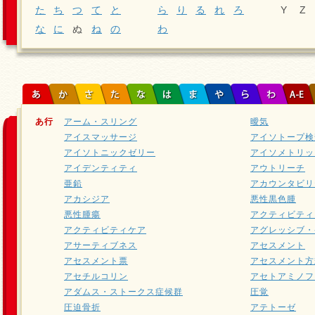
た
ち
つ
て
と
ら
り
る
れ
ろ
Y
Z
な
に
ぬ
ね
の
わ
あ行
アーム・スリング
曖気
アイスマッサージ
アイソトープ検
アイソトニックゼリー
アイソメトリッ
アイデンティティ
アウトリーチ
亜鉛
アカウンタビリ
アカシジア
悪性黒色腫
悪性腫瘍
アクティビティ
アクティビティケア
アグレッシブ・
アサーティブネス
アセスメント
アセスメント票
アセスメント方
アセチルコリン
アセトアミノフ
アダムス・ストークス症候群
圧覚
圧迫骨折
アテトーゼ