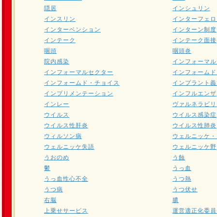
隠居
インシュリン
インスリン
インターフェロ
インターベンション
インターン制度
インテーク
インテーク面接
咽頭
咽頭炎
院内感染
インフォーマル
インフォーマルセクター
インフォームド
インフォームド・チョイス
インプラント義
インプリメンテーション
インフルエンザ
インレー
ヴァルネラビリ
ウイルス
ウイルス感染症
ウイルス性肝炎
ウイルス性肺炎
ウィルソン病
ウェルニッケ・
ウェルニッケ失語
ウェルニッケ野
うおのめ
う蝕
鬱
うっ血
うっ血性心不全
うつ熱
うつ病
うつ伏せ
右脳
膿
上乗せサービス
運営適正化委員