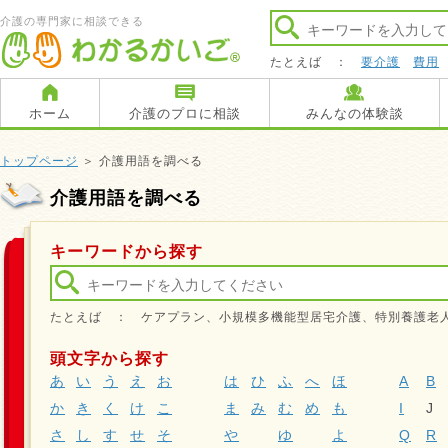
介護の専門家に相談できる
たとえば ：
要介護
費用
ホーム
介護のプロに相談
みんなの体験談
トップページ
＞ 介護用語を調べる
介護用語を調べる
キーワードから探す
たとえば ： ケアプラン、小規模多機能型居宅介護、特別養護老
頭文字から探す
あ
い
う
え
お
は
ひ
ふ
へ
ほ
A
B
か
き
く
け
こ
ま
み
む
め
も
I
J
さ
し
す
せ
そ
や
ゆ
よ
Q
R