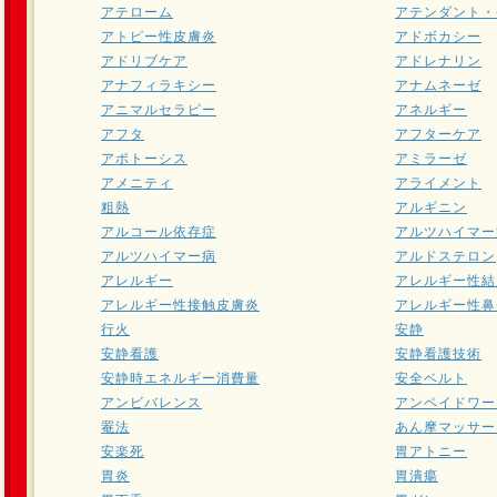
アテローム
アテンダント・
アトピー性皮膚炎
アドボカシー
アドリブケア
アドレナリン
アナフィラキシー
アナムネーゼ
アニマルセラピー
アネルギー
アフタ
アフターケア
アポトーシス
アミラーゼ
アメニティ
アライメント
粗熱
アルギニン
アルコール依存症
アルツハイマー
アルツハイマー病
アルドステロン
アレルギー
アレルギー性結
アレルギー性接触皮膚炎
アレルギー性鼻
行火
安静
安静看護
安静看護技術
安静時エネルギー消費量
安全ベルト
アンビバレンス
アンペイドワー
罨法
あん摩マッサー
安楽死
胃アトニー
胃炎
胃潰瘍