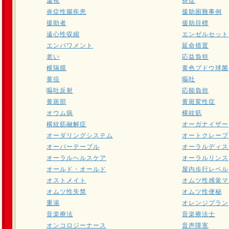
遠視
炎症
炎症性腸疾患
援助困難事例
援助者
援助目標
遠心性収縮
エンゼルセット
エンパワメント
延命措置
老い
応益負担
横隔膜
黄色ブドウ球菌
黄疸
嘔吐
嘔吐反射
応能負担
黄斑部
黄斑変性症
オウム病
横紋筋
横紋筋融解症
オーガナイザー
オーダリングシステム
オートクレーブ
オーバーテーブル
オーラルディス
オーラルヘルスケア
オーラルリンス
オールド・オールド
屋内歩行レベル
オストメイト
オムツ性感覚マ
オムツ性失禁
オムツ性便秘
重湯
オレンジプラン
音楽療法
音楽療法士
オンコロジーナース
音声障害