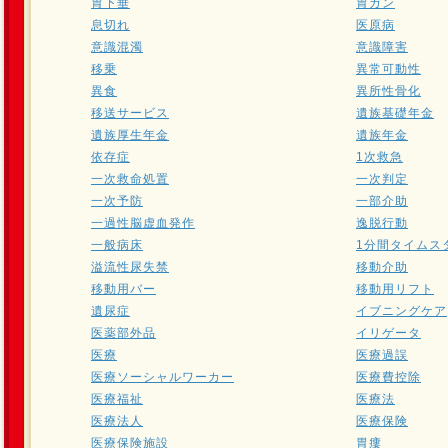
胃下垂
胃ガン
息切れ
医原病
意識混濁
意識障害
移乗
異常可動性
異食
異所性骨化
移送サービス
遺族基礎年金
遺族厚生年金
遺族年金
依存症
1次救急
一次救命処置
一次判定
一次予防
一部介助
一過性脳虚血発作
逸脱行動
一般病床
1分間タイムス
溢流性尿失禁
移動介助
移動用バー
移動用リフト
遺尿症
イブニングケア
医薬部外品
イリゲータ
医療
医療過誤
医療ソーシャルワーカー
医療費控除
医療福祉
医療法
医療法人
医療保険
医療保険施設
胃瘻