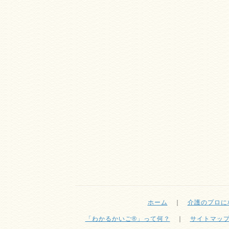
ホーム
｜
介護のプロに
「わかるかいご®」って何？
｜
サイトマッ