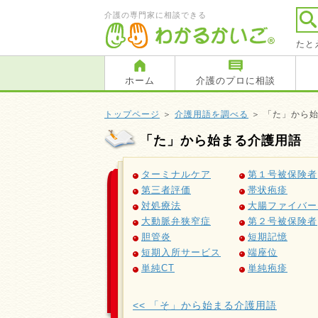
介護の専門家に相談できる
たと
ホーム
介護のプロに相談
トップページ
＞
介護用語を調べる
＞ 「た」から
「た」から始まる介護用語
ターミナルケア
第１号被保険者
第三者評価
帯状疱疹
対処療法
大腸ファイバー
大動脈弁狭窄症
第２号被保険者
胆管炎
短期記憶
短期入所サービス
端座位
単純CT
単純疱疹
<< 「そ」から始まる介護用語