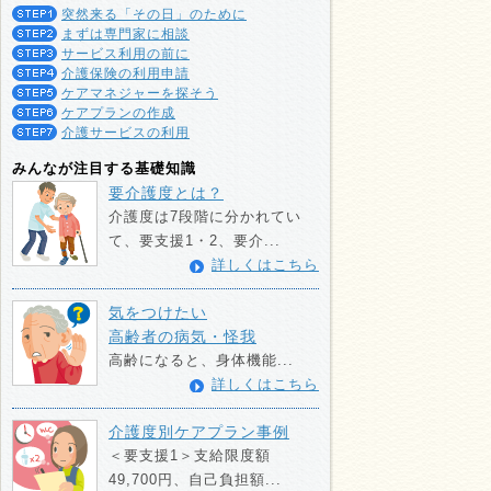
突然来る「その日」のために
まずは専門家に相談
サービス利用の前に
介護保険の利用申請
ケアマネジャーを探そう
ケアプランの作成
介護サービスの利用
みんなが注目する基礎知識
要介護度とは？
介護度は7段階に分かれてい
て、要支援1・2、要介...
詳しくはこちら
気をつけたい
高齢者の病気・怪我
高齢になると、身体機能...
詳しくはこちら
介護度別ケアプラン事例
＜要支援1＞支給限度額
49,700円、自己負担額...