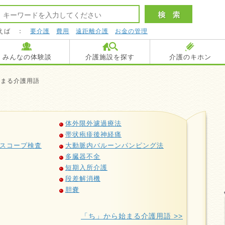
えば ：
要介護
費用
遠距離介護
お金の管理
みんなの体験談
介護施設を探す
介護のキホン
始まる介護用語
体外限外濾過療法
帯状疱疹後神経痛
スコープ検査
大動脈内バルーンパンピング法
多臓器不全
短期入所介護
段差解消機
胆嚢
「ち」から始まる介護用語 >>