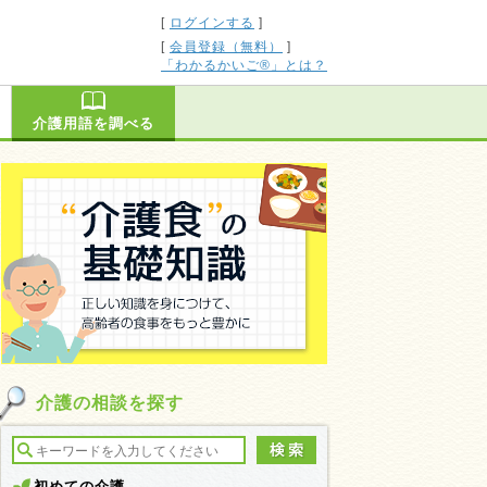
[
ログインする
]
[
会員登録（無料）
]
「わかるかいご®」とは？
介護用語を調べる
介護の相談を探す
初めての介護