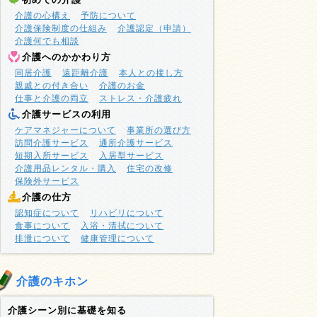
介護の心構え
予防について
介護保険制度の仕組み
介護認定（申請）
介護何でも相談
介護へのかかわり方
同居介護
遠距離介護
本人との接し方
親戚との付き合い
介護のお金
仕事と介護の両立
ストレス・介護疲れ
介護サービスの利用
ケアマネジャーについて
事業所の選び方
訪問介護サービス
通所介護サービス
短期入所サービス
入居型サービス
介護用品レンタル・購入
住宅の改修
保険外サービス
介護の仕方
認知症について
リハビリについて
食事について
入浴・清拭について
排泄について
健康管理について
介護のキホン
介護シーン別に基礎を知る