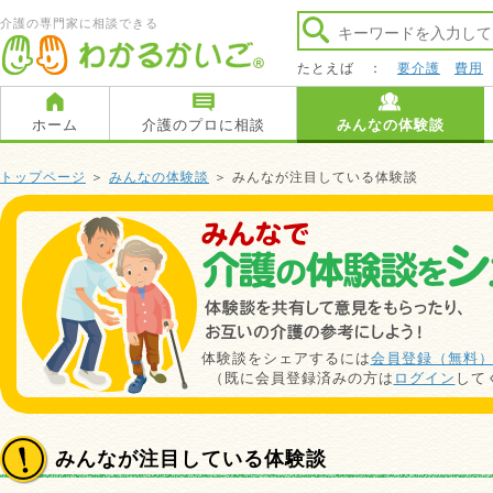
介護の専門家に相談できる
たとえば ：
要介護
費用
ホーム
介護のプロに相談
みんなの体験談
トップページ
＞
みんなの体験談
＞ みんなが注目している体験談
体験談をシェアするには
会員登録（無料
（既に会員登録済みの方は
ログイン
して
みんなが注目している体験談