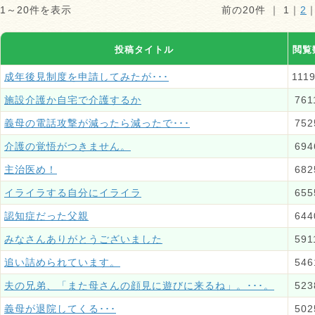
1～20件を表示
前の20件 ｜
1
｜
2
投稿タイトル
閲覧
成年後見制度を申請してみたが･･･
111
施設介護か自宅で介護するか
761
義母の電話攻撃が減ったら減ったで･･･
752
介護の覚悟がつきません。
694
主治医め！
682
イライラする自分にイライラ
655
認知症だった父親
644
みなさんありがとうございました
591
追い詰められています。
546
夫の兄弟、「また母さんの顔見に遊びに来るね」。･･･。
523
義母が退院してくる･･･
502