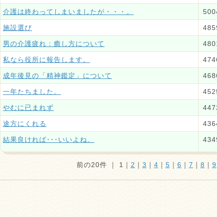
介護は終わってしまいましたが・・・。
500
施設選び
485
男の介護疲れ：癒し方について
480
私なら役所に報告します。
474
成年後見の「精神鑑定」について
468
一年たちました。
452
やむに已まれず
447
途方にくれる
436
結果良ければ･･･いいよね。
434
前の20件 ｜
1
｜
2
｜
3
｜
4
｜
5
｜
6
｜
7
｜
8
｜
9