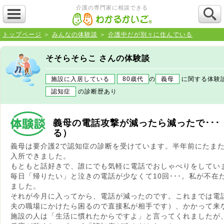
介護の専門家に相談できる
トップページ
＞
みんなの体験談
＞
介護中だが別々に住んでいる
そそらそらこ さんの体験談
施設に入居している
80歳代
の
義母
に関する
認知症
の診断歴あり
義母の電話攻撃が減ったら減ったで･･
る）
義母は要介護2で認知症の診断を受けています。半年前にたま
入所できました。
もともと話好きで、誰にでも気軽に電話でおしゃべりをしてい
毎日「帰りたい」と泣きの電話が少なくて10回･･･。私が不
ました。
それが今月に入ってから、電話が減ったのです。これまでは電
夫の職場にかけたら困るので直接私が相手です）、かかって来
施設の人は「生活に慣れたからですよ」と言ってくれましたが