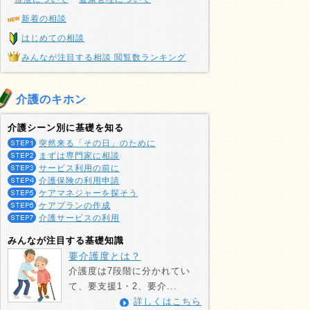
新着の相談
はじめての相談
みんなが注目する相談 閲覧数ランキング
介護のキホン
介護シーン別に基礎を知る
突然来る「その日」のために
まずは専門家に相談
サービス利用の前に
介護保険の利用申請
ケアマネジャーを探そう
ケアプランの作成
介護サービスの利用
みんなが注目する基礎知識
要介護度とは？
介護度は7段階に分かれてい
て、要支援1・2、要介...
詳しくはこちら