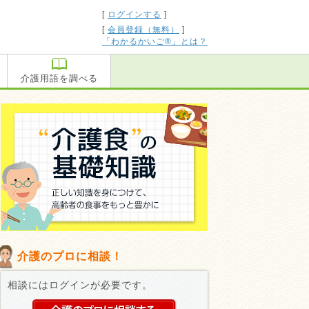
[
ログインする
]
[
会員登録（無料）
]
「わかるかいご®」とは？
介護用語を調べる
介護のプロに相談！
相談にはログインが必要です。