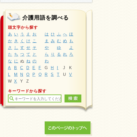
介護用語を調べる
頭文字から探す
あ
い
う
え
お
は
ひ
ふ
へ
ほ
か
き
く
け
こ
ま
み
む
め
も
さ
し
す
せ
そ
や
ゆ
よ
た
ち
つ
て
と
ら
り
る
れ
ろ
な
に
ぬ
ね
の
わ
A
B
C
D
E
F
G
H
I
J
K
L
M
N
O
P
Q
R
S
T
U
V
W
X
Y
Z
キーワードから探す