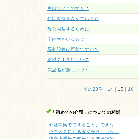
窓口はどこですか？
住宅改修を考えています
母と同居するために
室内犬がいるので
屋外設置は可能ですか？
浴槽の工事について
気温差が激しいです。
前の20件
｜
14
｜
15
｜
16
｜
「初めての介護」についての相談
介護保険でできること、できな...
今年８２になる叔父が終活しな...
障害者手帳の取得と介護保険の...