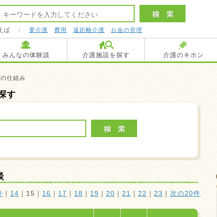
えば ：
要介護
費用
遠距離介護
お金の管理
みんなの体験談
介護施設を探す
介護のキホン
度の仕組み
探す
談
件
｜
14
｜
15
｜
16
｜
17
｜
18
｜
19
｜
20
｜
21
｜
22
｜
23
｜
次の20件