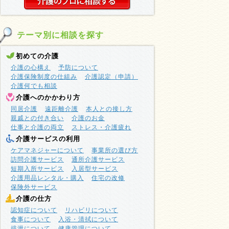
テーマ別に相談を探す
初めての介護
介護の心構え
予防について
介護保険制度の仕組み
介護認定（申請）
介護何でも相談
介護へのかかわり方
同居介護
遠距離介護
本人との接し方
親戚との付き合い
介護のお金
仕事と介護の両立
ストレス・介護疲れ
介護サービスの利用
ケアマネジャーについて
事業所の選び方
訪問介護サービス
通所介護サービス
短期入所サービス
入居型サービス
介護用品レンタル・購入
住宅の改修
保険外サービス
介護の仕方
認知症について
リハビリについて
食事について
入浴・清拭について
排泄について
健康管理について