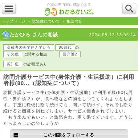
介護の専門家に相談できる
トップページ
＞
認知症について
＞ 相談内容
たかひろ さんの相談
2024-08-13 13:06:14
高齢者のみで住んでいる
80歳代
の
その他
に関する相談
要介護2
認知症
の診断歴あり
訪問介護サービス中(身体介護・生活援助）に利用
者様(80...（認知症について）
訪問介護サービス中(身体介護・生活援助）に利用者様(80代男
性・要介護２）が、食べ物などの物をしつこくくれようとしま
す。丁重に穏便に断り続けても、聞いて頂けず、それでも断り
続けると機嫌を損ねてしまい、サービス拒否されてしまい、
「もう来んでもいい」と激怒され、困り果てています。どうし
たらよろしいのでしょうか
この相談をフォローする