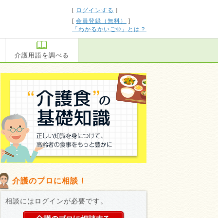
[
ログインする
]
[
会員登録（無料）
]
「わかるかいご®」とは？
介護用語を調べる
介護のプロに相談！
相談にはログインが必要です。