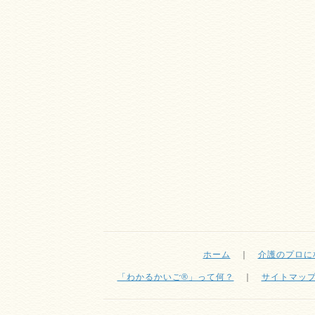
ホーム
｜
介護のプロに
「わかるかいご®」って何？
｜
サイトマッ