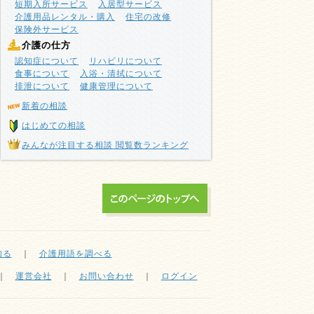
短期入所サービス
入居型サービス
介護用品レンタル・購入
住宅の改修
保険外サービス
介護の仕方
認知症について
リハビリについて
食事について
入浴・清拭について
排泄について
健康管理について
新着の相談
はじめての相談
みんなが注目する相談 閲覧数ランキング
知る
｜
介護用語を調べる
｜
運営会社
｜
お問い合わせ
｜
ログイン