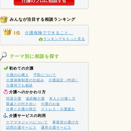
みんなが注目する相談ランキング
1位
介護保険でできること...
ランキングをもっと見る
テーマ別に相談を探す
初めての介護
介護の心構え
予防について
介護保険制度の仕組み
介護認定（申請）
介護何でも相談
介護へのかかわり方
同居介護
遠距離介護
本人との接し方
親戚との付き合い
介護のお金
仕事と介護の両立
ストレス・介護疲れ
介護サービスの利用
ケアマネジャーについて
事業所の選び方
訪問介護サービス
通所介護サービス