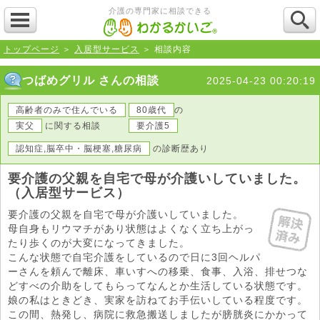
介護の専門家に相談できる
トップページ
＞
入居型サービス
＞ 相談内容
つばめグリル さんの相談
2025-04-23 00:20:19
高齢者のみで住んでいる
80歳代
の
実父
に関する相談
要介護5
認知症,脳卒中・脳梗塞,糖尿病
の診断歴あり
要介護の父親を自宅で母が介護いしていました。
（入居型サービス）
要介護の父親を自宅で母が介護いしていました。
母自身もリウマチがあり状態はよくなく立ち上がっ
たり歩くのが大変になってきました。
こんな状態で自宅介護をしているので日に3回ヘルパ
ーさんを頼んで離床、車いすへの移乗、食事、入浴、排せつな
どすべの介助をしてもらってなんとか生活している状態です。
娘の私はときどき、実家を訪ねてお手伝いしている程度です。
この間、熱発し、病院に救急搬送しましたが膀胱炎にかかって