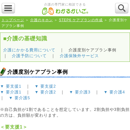
介護の専門家に相談できる
トップページ
＞
介護のキホン
＞
STEP6 ケアプランの作成
＞ 介護度別ケ
アプラン事例
■介護の基礎知識
介護にかかる費用について
｜ 介護度別ケアプラン事例
｜
介護予防について
｜
介護保険外サービス
介護度別ケアプラン事例
▼ 要支援1
｜
▼ 要支援2
▼ 要介護1
｜
▼ 要介護2
｜
▼ 要介護3
｜
▼ 要介護4
｜
▼ 要介護5
※自己負担が1割であることを想定しています。2割負担や3割負担
の方は、負担額が変わります。
＜要支援1＞