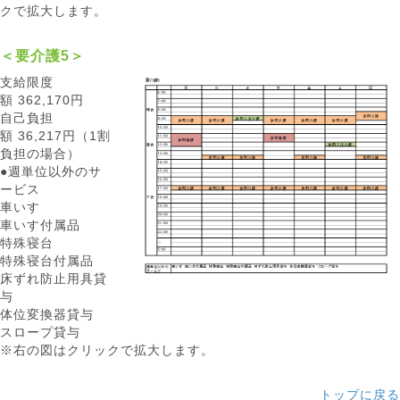
クで拡大します。
＜要介護5＞
支給限度
額 362,170円
自己負担
額 36,217円（1割
負担の場合）
●週単位以外のサ
ービス
車いす
車いす付属品
特殊寝台
特殊寝台付属品
床ずれ防止用具貸
与
体位変換器貸与
スロープ貸与
※右の図はクリックで拡大します。
トップに戻る