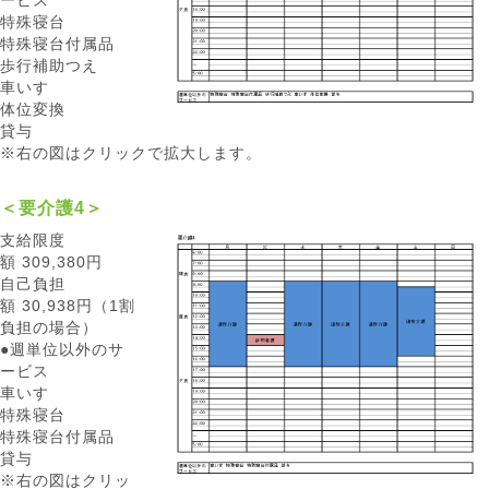
ービス
特殊寝台
特殊寝台付属品
歩行補助つえ
車いす
体位変換
貸与
※右の図はクリックで拡大します。
＜要介護4＞
支給限度
額 309,380円
自己負担
額 30,938円（1割
負担の場合）
●週単位以外のサ
ービス
車いす
特殊寝台
特殊寝台付属品
貸与
※右の図はクリッ