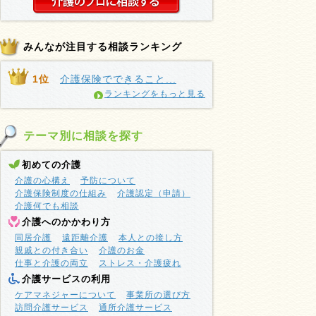
みんなが注目する相談ランキング
1位
介護保険でできること...
ランキングをもっと見る
テーマ別に相談を探す
初めての介護
介護の心構え
予防について
介護保険制度の仕組み
介護認定（申請）
介護何でも相談
介護へのかかわり方
同居介護
遠距離介護
本人との接し方
親戚との付き合い
介護のお金
仕事と介護の両立
ストレス・介護疲れ
介護サービスの利用
ケアマネジャーについて
事業所の選び方
訪問介護サービス
通所介護サービス