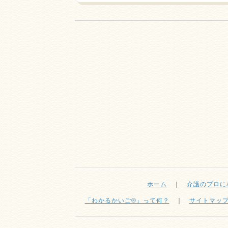
ホーム
｜
介護のプロに
「わかるかいご®」って何？
｜
サイトマッ