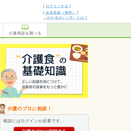
[
ログインする
]
[
会員登録（無料）
]
「わかるかいご®」とは？
介護用語を調べる
介護のプロに相談！
相談にはログインが必要です。