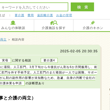
えば ：
要介護
費用
遠距離介護
お金の管理
みんなの体験談
介護施設を探す
介護のキホン
の両立
＞ 相談内容
2025-02-05 20:30:35
実母
に関する相談
要介護4
旬に退院。人工肛門。3月下旬から今後抗がん剤を6か月間服用し、術
工肛門を外す手術予定。人工肛門のまだ着脱が一人では困難。サポー
がん剤の副作用の影響が未知数なため、急遽、自身の判断で会社の
介護休業を申請
の診断歴あり
事と介護の両立）