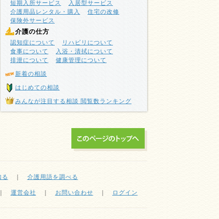
短期入所サービス
入居型サービス
介護用品レンタル・購入
住宅の改修
保険外サービス
介護の仕方
認知症について
リハビリについて
食事について
入浴・清拭について
排泄について
健康管理について
新着の相談
はじめての相談
みんなが注目する相談 閲覧数ランキング
知る
｜
介護用語を調べる
｜
運営会社
｜
お問い合わせ
｜
ログイン