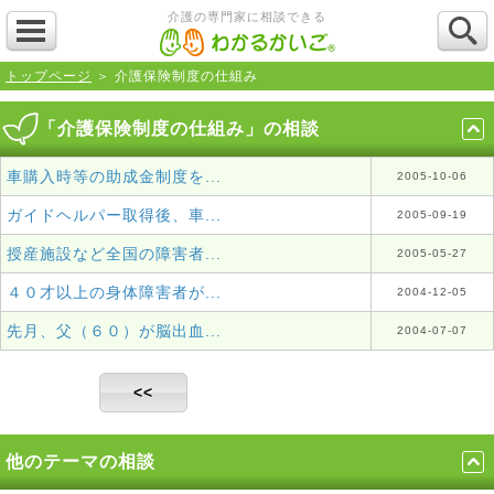
介護の専門家に相談できる
トップページ
＞ 介護保険制度の仕組み
「介護保険制度の仕組み」の相談
車購入時等の助成金制度を...
2005-10-06
ガイドヘルパー取得後、車...
2005-09-19
授産施設など全国の障害者...
2005-05-27
４０才以上の身体障害者が...
2004-12-05
先月、父（６０）が脳出血...
2004-07-07
<<
他のテーマの相談