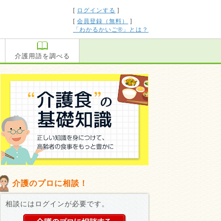
[
ログインする
]
[
会員登録（無料）
]
「わかるかいご®」とは？
介護用語を調べる
介護のプロに相談！
相談にはログインが必要です。