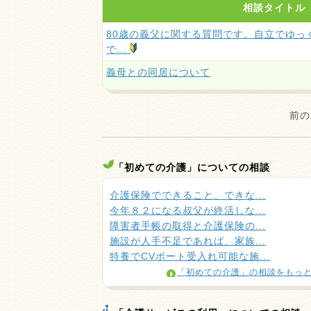
相談タイトル
80歳の義父に関する質問です。自立でゆっ
で...
義母との同居について
前の
「初めての介護」についての相談
介護保険でできること、できな...
今年８２になる叔父が終活しな...
障害者手帳の取得と介護保険の...
施設が人手不足であれば、家族...
特養でCVポート受入れ可能な施...
「初めての介護」の相談をもっ