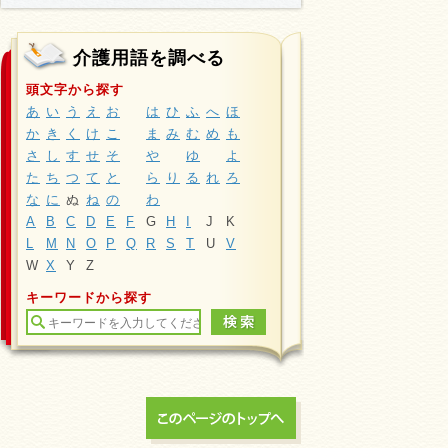
介護用語を調べる
頭文字から探す
あ
い
う
え
お
は
ひ
ふ
へ
ほ
か
き
く
け
こ
ま
み
む
め
も
さ
し
す
せ
そ
や
ゆ
よ
た
ち
つ
て
と
ら
り
る
れ
ろ
な
に
ぬ
ね
の
わ
A
B
C
D
E
F
G
H
I
J
K
L
M
N
O
P
Q
R
S
T
U
V
W
X
Y
Z
キーワードから探す