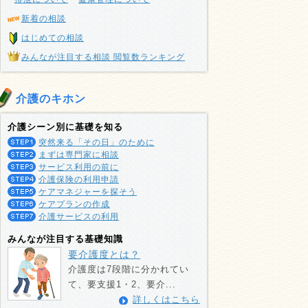
新着の相談
はじめての相談
みんなが注目する相談 閲覧数ランキング
介護のキホン
介護シーン別に基礎を知る
突然来る「その日」のために
まずは専門家に相談
サービス利用の前に
介護保険の利用申請
ケアマネジャーを探そう
ケアプランの作成
介護サービスの利用
みんなが注目する基礎知識
要介護度とは？
介護度は7段階に分かれてい
て、要支援1・2、要介...
詳しくはこちら