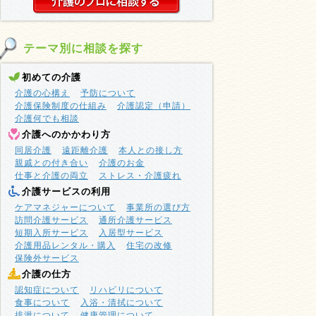
テーマ別に相談を探す
初めての介護
介護の心構え
予防について
介護保険制度の仕組み
介護認定（申請）
介護何でも相談
介護へのかかわり方
同居介護
遠距離介護
本人との接し方
親戚との付き合い
介護のお金
仕事と介護の両立
ストレス・介護疲れ
介護サービスの利用
ケアマネジャーについて
事業所の選び方
訪問介護サービス
通所介護サービス
短期入所サービス
入居型サービス
介護用品レンタル・購入
住宅の改修
保険外サービス
介護の仕方
認知症について
リハビリについて
食事について
入浴・清拭について
排泄について
健康管理について