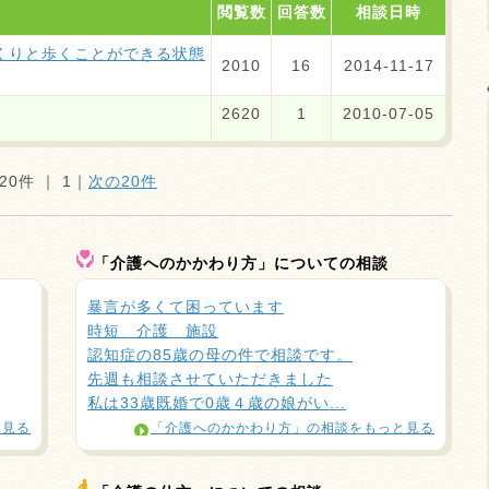
閲覧数
回答数
相談日時
くりと歩くことができる状態
2010
16
2014-11-17
2620
1
2010-07-05
20件 ｜
1
｜
次の20件
「介護へのかかわり方」についての相談
暴言が多くて困っています
時短 介護 施設
認知症の85歳の母の件で相談です。
先週も相談させていただきました
私は33歳既婚で0歳４歳の娘がい...
と見る
「介護へのかかわり方」の相談をもっと見る