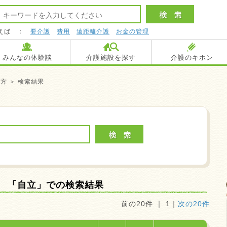
えば ：
要介護
費用
遠距離介護
お金の管理
みんなの体験談
介護施設を探す
介護のキホン
方 ＞ 検索結果
「自立」での検索結果
前の20件 ｜
1
｜
次の20件