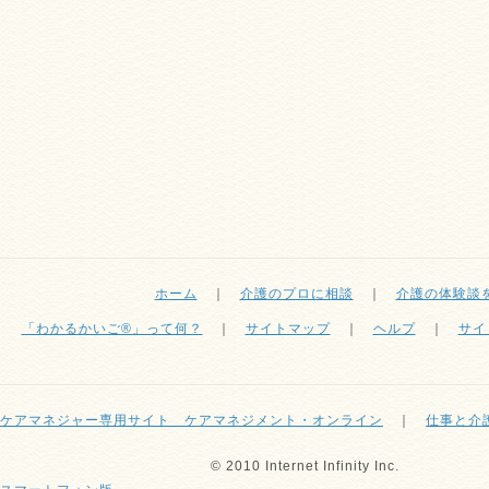
ホーム
｜
介護のプロに相談
｜
介護の体験談
「わかるかいご®」って何？
｜
サイトマップ
｜
ヘルプ
｜
サイ
ケアマネジャー専用サイト ケアマネジメント・オンライン
｜
仕事と介
© 2010 Internet Infinity Inc.