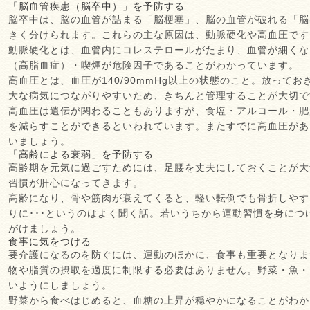
「脳血管疾患（脳卒中）」を予防する
脳卒中は、脳の血管が詰まる「脳梗塞」、脳の血管が破れる「脳
きく分けられます。これらの主な原因は、動脈硬化や高血圧です
動脈硬化とは、血管内にコレステロールがたまり、血管が細くな
（高脂血症）・喫煙が危険因子であることがわかっています。
高血圧とは、血圧が140/90mmHg以上の状態のこと。放って
大な病気につながりやすいため、きちんと管理することが大切で
高血圧は遺伝が関わることもありますが、食塩・アルコール・肥
を減らすことができるといわれています。またすでに高血圧があ
いましょう。
「高齢による衰弱」を予防する
高齢期を元気に過ごすためには、足腰を丈夫にしておくことが大
習慣が肝心になってきます。
高齢になり、骨や筋肉が衰えてくると、軽い転倒でも骨折しやす
りに･･･というのはよく聞く話。若いうちから運動習慣を身に
がけましょう。
食事に気をつける
要介護になるのを防ぐには、運動のほかに、食事も重要となりま
物や脂質の摂取を過度に制限する必要はありません。野菜・魚・
いようにしましょう。
野菜から食べはじめると、血糖の上昇が穏やかになることがわか