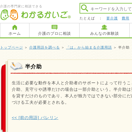
介護の専門家に相談できる
たとえば ：
要介護
費用
ホーム
介護のプロに相談
みんなの体験談
トップページ
＞
介護用語を調べる
＞
「は」から始まる介護用語
＞ 半介助
半介助
生活に必要な動作を本人と介助者のサポートによって行うこ
介助、見守りや誘導だけの場合は一部介助という。半介助は
を貸すだけのものであり、本人が独力ではできない部分にだ
づける工夫が必要とされる。
<< [前の用語] バレリン