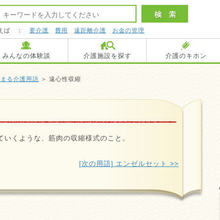
えば ：
要介護
費用
遠距離介護
お金の管理
みんなの体験談
介護施設を探す
介護のキホン
始まる介護用語
＞ 遠心性収縮
ていくような、筋肉の収縮様式のこと。
[次の用語] エンゼルセット >>