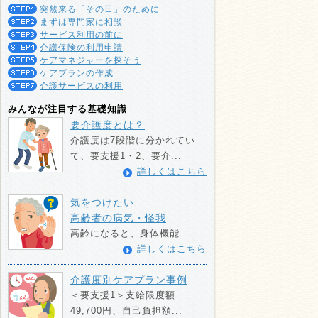
突然来る「その日」のために
まずは専門家に相談
サービス利用の前に
介護保険の利用申請
ケアマネジャーを探そう
ケアプランの作成
介護サービスの利用
みんなが注目する基礎知識
要介護度とは？
介護度は7段階に分かれてい
て、要支援1・2、要介...
詳しくはこちら
気をつけたい
高齢者の病気・怪我
高齢になると、身体機能...
詳しくはこちら
介護度別ケアプラン事例
＜要支援1＞支給限度額
49,700円、自己負担額...