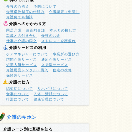
介護の心構え
予防について
介護保険制度の仕組み
介護認定（申請）
介護何でも相談
介護へのかかわり方
同居介護
遠距離介護
本人との接し方
親戚との付き合い
介護のお金
仕事と介護の両立
ストレス・介護疲れ
介護サービスの利用
ケアマネジャーについて
事業所の選び方
訪問介護サービス
通所介護サービス
短期入所サービス
入居型サービス
介護用品レンタル・購入
住宅の改修
保険外サービス
介護の仕方
認知症について
リハビリについて
食事について
入浴・清拭について
排泄について
健康管理について
介護のキホン
介護シーン別に基礎を知る