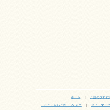
ホーム
｜
介護のプロに
「わかるかいご®」って何？
｜
サイトマッ