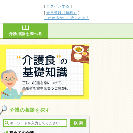
[
ログインする
]
[
会員登録（無料）
]
「わかるかいご®」とは？
介護用語を調べる
介護の相談を探す
初めての介護