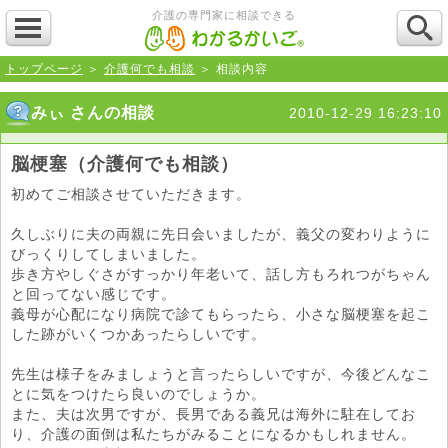
介護の専門家に相談できる
トップページ
＞
介護何でも相談
＞ 相談内容
みぃ さんの相談
2010-12-29 16:23:10
脳梗塞（介護何でも相談）
初めてご相談させていただきます。
久しぶりに夫の両親に先日会いましたが、義父の変わりように
びっくりしてしまいました。
歩き方やしぐさがすっかり年老いて、話し方もろれつがちゃん
と回ってない感じです。
義母が心配になり病院で診てもらったら、小さな脳梗塞を起こ
した跡がいくつかあったらしいです。
先生は様子をみましょうと言ったらしいですが、今後どんなこ
とに気をつけたら良いのでしょうか。
また、夫は次男ですが、長男である義兄は海外に駐在してお
り、介護の面倒は私たちがみることになるかもしれません。