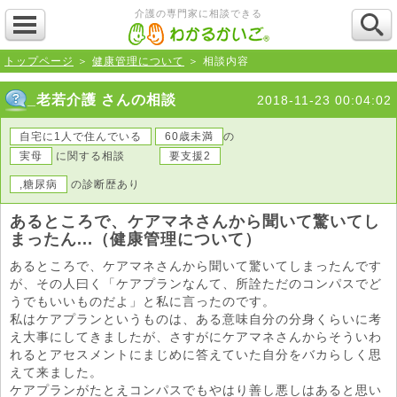
介護の専門家に相談できる
トップページ
＞
健康管理について
＞ 相談内容
_老若介護 さんの相談
2018-11-23 00:04:02
自宅に1人で住んでいる
60歳未満
の
実母
に関する相談
要支援2
,糖尿病
の診断歴あり
あるところで、ケアマネさんから聞いて驚いてし
まったん...（健康管理について）
あるところで、ケアマネさんから聞いて驚いてしまったんです
が、その人曰く「ケアプランなんて、所詮ただのコンパスでど
うでもいいものだよ」と私に言ったのです。
私はケアプランというものは、ある意味自分の分身くらいに考
え大事にしてきましたが、さすがにケアマネさんからそういわ
れるとアセスメントにまじめに答えていた自分をバカらしく思
えて来ました。
ケアプランがたとえコンパスでもやはり善し悪しはあると思い