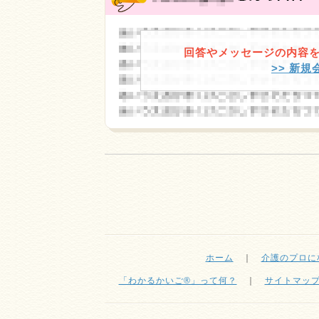
回答やメッセージの内容
>> 新
ホーム
｜
介護のプロに
「わかるかいご®」って何？
｜
サイトマッ