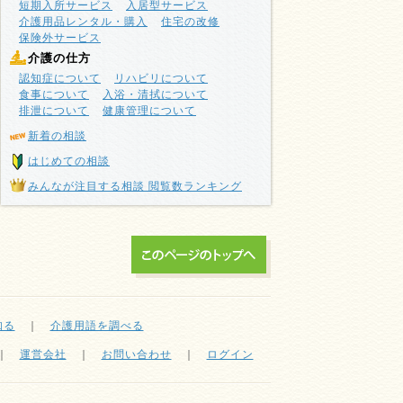
短期入所サービス
入居型サービス
介護用品レンタル・購入
住宅の改修
保険外サービス
介護の仕方
認知症について
リハビリについて
食事について
入浴・清拭について
排泄について
健康管理について
新着の相談
はじめての相談
みんなが注目する相談 閲覧数ランキング
知る
｜
介護用語を調べる
｜
運営会社
｜
お問い合わせ
｜
ログイン