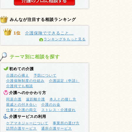
みんなが注目する相談ランキング
1位
介護保険でできること...
ランキングをもっと見る
テーマ別に相談を探す
初めての介護
介護の心構え
予防について
介護保険制度の仕組み
介護認定（申請）
介護何でも相談
介護へのかかわり方
同居介護
遠距離介護
本人との接し方
親戚との付き合い
介護のお金
仕事と介護の両立
ストレス・介護疲れ
介護サービスの利用
ケアマネジャーについて
事業所の選び方
訪問介護サービス
通所介護サービス