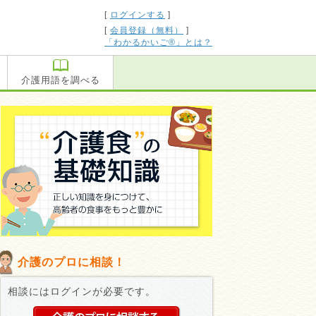
[
ログインする
]
[
会員登録（無料）
]
「わかるかいご®」とは？
介護用語を調べる
介護のプロに相談！
相談にはログインが必要です。