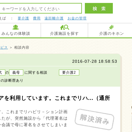
えば ：
要介護
費用
遠距離介護
お金の管理
みんなの体験談
介護施設を探す
介護のキホン
ービス
＞ 相談内容
2016-07-28 18:58:53
代
の
義母
に関する相談
要介護2
の診断歴あり
アを利用しています。これまでリハ...（通所
す。これまでリハビリ－ション計画
したが、突然施設から「代理署名は
ン会議で母に署名をさせてしまいま