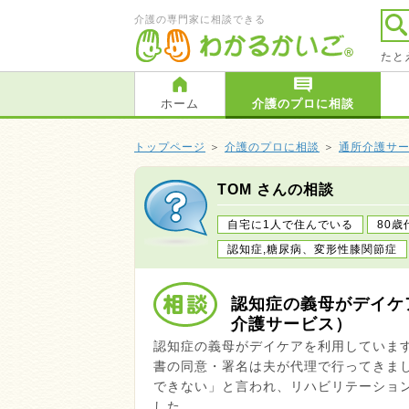
介護の専門家に相談できる
たと
ホーム
介護のプロに相談
トップページ
＞
介護のプロに相談
＞
通所介護サ
TOM さんの相談
自宅に1人で住んでいる
80歳
認知症,糖尿病、変形性膝関節症
認知症の義母がデイケ
介護サービス）
認知症の義母がデイケアを利用していま
書の同意・署名は夫が代理で行ってきま
できない」と言われ、リハビリテーショ
した。