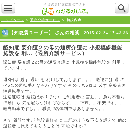
介護の専門家に相談できる
トップページ
＞
通所介護サービス
＞ 相談内容
【知恵袋ユーザー】 さんの相談
2015-02-24 17:43:36
認知症 要介護２の母の通所介護に 小規模多機能
施設を 利...（通所介護サービス）
認知症 要介護２の母の通所介護に 小規模多機能施設を 利用し
ています。。
週3回は 必ず 通い を 利用しております。。。 送迎には 週 の
べ6名の運転手となるわけですが そのうち5回は 必ず 高齢者男
性運転手です。。
送迎運転は 運転ばかりでなく ご利用者の 言動。。急な不穏な
行動にも 気を配らなければならず。。 正直。。不安です。。
軽自動車ですし。。職員 2名体制ではありません。。
さて 質問ですが 施設責任者に 上記のような不安を訴えて 他の
運転者に代えてもらうことは 可能ですか？