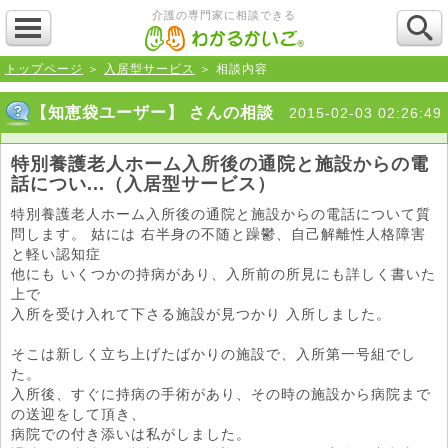
介護の専門家に相談できる
トップページ
＞
入居型サービス
＞ 相談内容
【知恵袋ユーザー】 さんの相談
2015-02-03 02:26:49
特別養護老人ホーム入所後の通院と施設からの電
話につい...（入居型サービス）
特別養護老人ホーム入所後の通院と施設からの電話について質
問します。 姑には 右半身の不随と躁鬱、自己解離性人格障害
と軽い認知症
他にも いくつかの持病があり、入所前の所見にも詳しく書いた
上で
入所を受け入れて下さる施設が見つかり 入所しました。
そこは新しく立ち上げたばかりの施設で、入所第一号組でし
た。
入所後、すぐに持病の手術があり、その時の施設から病院まで
の送迎をして頂き、
病院での付き添いは私がしました。