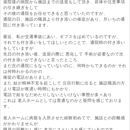
退院後の病院から施設までの送迎もして頂き、容体や注意事項
の引き継ぎをして
その後の通院をお任せできると思っていたのですが、
通院の日、施設の職員より付き添いの催促があり、月いちの通
院に付き添っています。
最近、私が交通事故にあい、ギブスをはめているのですが、
それでも付き添いをしてほしいとのことで、通院時の付き添い
をしていますが
先日の付き添い後、送迎の際に 悪化して 手術が必要なので次
の付き添いができないと言ったところ、
まだ次の通院にもなっていないのに、何時からできるのか それ
は何時わかるのかの
催促の電話がありました。
また 姑が精神不安を起こして 注目行動に出ると 施設職員の方
より電話が夜遅い時間にもかかり、
電話で姑をなだめたりしないといけない事態が多々あり
これは 老人ホームとしては普通なのかと疑問を感じておりま
す。
老人ホームに肉親を入所させた経験初めてで、施設との距離感
がかわりませんが
職員の距離なし感に 本当にストレスを感じているのです。