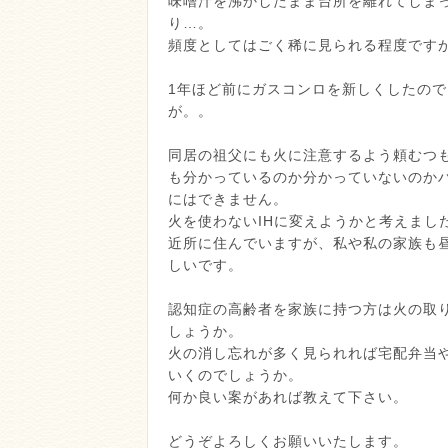
味噌汁を沸かしたまま台所を離れてしま
り…。
頻度としてはごく稀に見られる程度です
1年ほど前にガスコンロを新しくしたの
が。。
同居の祖父にも火に注意するよう頼むつ
も分かっているのか分かっていないのか
にはできません。
火を使わないIHに変えようかと考えまし
近所に住んでいますが、私や私の家族も
しいです。
認知症の高齢者を家族に持つ方は火の取
しょうか。
火の消し忘れが多く見られれば宅配弁当
いくのでしょうか。
何か良い案があれば教えて下さい。
どうぞよろしくお願いいたします。