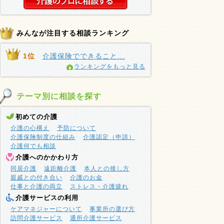
みんなが注目する相談ランキング
1位
介護保険でできること...
ランキングをもっと見る
テーマ別に相談を探す
初めての介護
介護の心構え
予防について
介護保険制度の仕組み
介護認定（申請）
介護何でも相談
介護へのかかわり方
同居介護
遠距離介護
本人との接し方
親戚との付き合い
介護のお金
仕事と介護の両立
ストレス・介護疲れ
介護サービスの利用
ケアマネジャーについて
事業所の選び方
訪問介護サービス
通所介護サービス