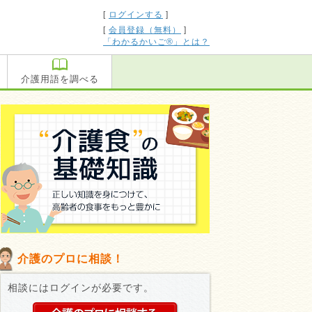
[
ログインする
]
[
会員登録（無料）
]
「わかるかいご®」とは？
介護用語を調べる
介護のプロに相談！
相談にはログインが必要です。