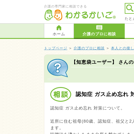
介護の専門家に相談できる
たと
ホーム
介護のプロに相談
トップページ
＞
介護のプロに相談
＞
本人との接
【知恵袋ユーザー】 さん
認知症 ガス止め忘れ
認知症 ガス止め忘れ 対策について。
近所に住む祖母(80歳、認知症、祖父と
ます。