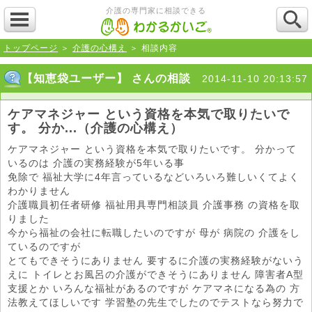
介護の専門家に相談できる
トップページ
＞
介護の心構え
＞ 相談内容
【知恵袋ユーザー】 さんの相談
2014-11-10 20:13:57
ケアマネジャー という資格を本気で取りたいで
す。 分か...（介護の心構え）
ケアマネジャー という資格を本気で取りたいです。 分かって
いるのは 介護の実務経験が5年いる事
免除で 福祉大学に4年言っているなどいろいろ難しいくてよく
わかりません
介護職員初任者研修 福祉用具専門相談員 介護事務 の資格を取
りました
今から福祉の会社に転職したいのですが 母が 病院の 介護をし
ているのですが
とてもできそうにありません 要するに介護の実務経験がないう
えに トイレとお風呂の介護ができそうにありません 障害者A型
支援とか いろんな福祉があるのですが ケアマネになる為の 方
法教えてほしいです 学習塾の先生でしたのでテストなら努力で