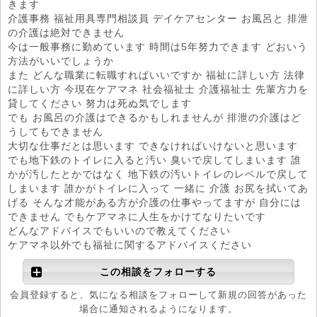
きます
介護事務 福祉用具専門相談員 デイケアセンター お風呂と 排泄
の介護は絶対できません
今は一般事務に勤めています 時間は5年努力できます どおいう
方法がいいでしょうか
また どんな職業に転職すればいいですか 福祉に詳しい方 法律
に詳しい方 今現在ケアマネ 社会福祉士 介護福祉士 先輩方力を
貸してください 努力は死ぬ気でします
でも お風呂の介護はできるかもしれませんが 排泄の介護はど
うしてもできません
大切な仕事だとは思います できなければいけないと思います
でも地下鉄のトイレに入ると汚い 臭いで戻してしまいます 誰
かが汚したとかではなく 地下鉄の汚いトイレのレベルで戻して
しまいます 誰かがトイレに入って 一緒に 介護 お尻を拭いてあ
げる そんな才能がある方が介護の仕事やってますが 自分には
できません でもケアマネに人生をかけてなりたいです
どんなアドバイスでもいいので教えてください
ケアマネ以外でも福祉に関するアドバイスください
この相談をフォローする
会員登録すると、気になる相談をフォローして新規の回答があった
場合に通知されるようになります。