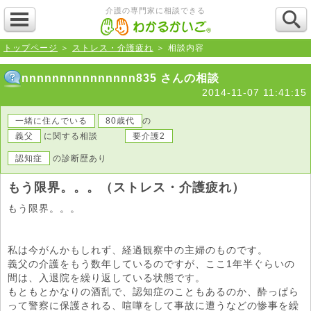
介護の専門家に相談できる
トップページ
＞
ストレス・介護疲れ
＞ 相談内容
nnnnnnnnnnnnnnn835 さんの相談
2014-11-07 11:41:15
一緒に住んでいる
80歳代
の
義父
に関する相談
要介護2
認知症
の診断歴あり
もう限界。。。（ストレス・介護疲れ）
もう限界。。。
私は今がんかもしれず、経過観察中の主婦のものです。
義父の介護をもう数年しているのですが、ここ1年半ぐらいの
間は、入退院を繰り返している状態です。
もともとかなりの酒乱で、認知症のこともあるのか、酔っぱら
って警察に保護される、喧嘩をして事故に遭うなどの惨事を繰