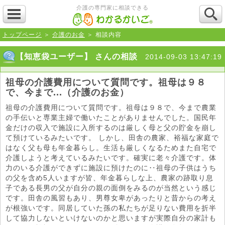
介護の専門家に相談できる
トップページ
＞
介護のお金
＞ 相談内容
【知恵袋ユーザー】 さんの相談
2014-09-03 13:47:19
祖母の介護費用について質問です。祖母は９８
で、今まで...（介護のお金）
祖母の介護費用について質問です。祖母は９８で、今まで農業
の手伝いと専業主婦で働いたことがありませんでした。国民年
金だけの収入で施設に入所するのは厳しく母と父の貯金を崩し
て預けているみたいです。 しかし、田舎の農家、裕福な家庭で
はなく父も母も年金暮らし。生活も厳しくなるためまた自宅で
介護しようと考えているみたいです。確実に老々介護です。体
力のいる介護ができずに施設に預けたのに‥祖母の子供はうち
の父を含め5人いますが皆、年金暮らしな上、農家の跡取り息
子である長男の父が自分の親の面倒をみるのが当然という感じ
です。田舎の風習もあり、男尊女卑があったりと昔からの考え
が根強いです。同居していた孫の私たちが足りない費用を折半
して協力しないといけないのかと思いますが実際自分の家計も