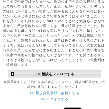
そこまで裕福ではありません。孫の代まで介護の負担がくるな
んて思ってもみませんでした。正直、私が小さい頃、祖母は母
の陰口ばかり言っていて作った食事も気に入らないものは食べ
なかったりと本当にわがままで母を責めてばかりいました。そ
れを見ているだけにあまり助けてやろうという気持ちにはなれ
ません。父は毎晩飲んで帰ってきて母と喧嘩ばかりでした。陶
器の灰皿を母に投げつけ血を流したりもしました。母もストレ
スでヒステリー気味になりちょっとしたことで私は怒鳴り散ら
されたり、嫌味を言われたり。田舎は長男長女は大事にされる
ようで、私はいろんな行事はしてもらってません。次女の私は
高校を卒業したらすぐに家を出ました。あまりいい思い出がな
い実家の為進んで協力はしたくはないです。でも孫であるから
にはやはり協力をしないといけないんでしょうか。中傷批判は
ご遠慮願います。
この相談をフォローする
会員登録すると、気になる相談をフォローして新規の回答があった
場合に通知されるようになります。
>> 新規会員登録（無料）する
>> ログインする