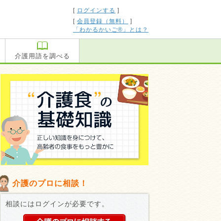
[
ログインする
]
[
会員登録（無料）
]
「わかるかいご®」とは？
介護用語を調べる
介護のプロに相談！
相談にはログインが必要です。