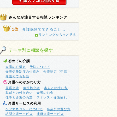
みんなが注目する相談ランキング
1位
介護保険でできること...
ランキングをもっと見る
テーマ別に相談を探す
初めての介護
介護の心構え
予防について
介護保険制度の仕組み
介護認定（申請）
介護何でも相談
介護へのかかわり方
同居介護
遠距離介護
本人との接し方
親戚との付き合い
介護のお金
仕事と介護の両立
ストレス・介護疲れ
介護サービスの利用
ケアマネジャーについて
事業所の選び方
訪問介護サービス
通所介護サービス