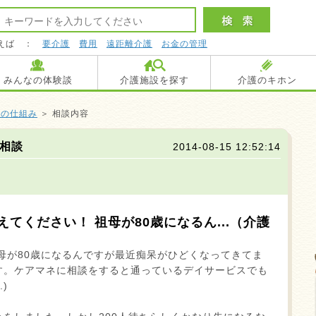
えば ：
要介護
費用
遠距離介護
お金の管理
みんなの体験談
介護施設を探す
介護のキホン
度の仕組み
＞ 相談内容
の相談
2014-08-15 12:52:14
てください！ 祖母が80歳になるん...（介護
母が80歳になるんですが最近痴呆がひどくなってきてま
す。ケアマネに相談をすると通っているデイサービスでも
)