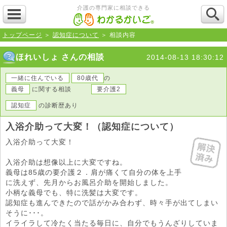
介護の専門家に相談できる
トップページ
＞
認知症について
＞ 相談内容
ほれいしょ さんの相談
2014-08-13 18:30:12
一緒に住んでいる
80歳代
の
義母
に関する相談
要介護2
認知症
の診断歴あり
入浴介助って大変！（認知症について）
入浴介助って大変！
入浴介助は想像以上に大変ですね。
義母は85歳の要介護２．肩が痛くて自分の体を上手
に洗えず、先月からお風呂介助を開始しました。
小柄な義母でも、特に洗髪は大変です。
認知症も進んできたので話がかみ合わず、時々手が出てしまい
そうに･･･。
イライラして冷たく当たる毎日に、自分でもうんざりしていま