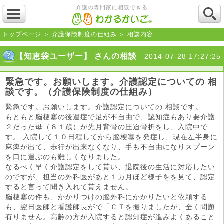
介護の専門家に相談できる
トップページ
＞
介護保険制度の仕組み
＞ 相談内容
【知恵袋ユーザー】 さんの相談
2014-07-28 17:27:25
緊急です。お願いします。介護認定についての 相
談です。（介護保険制度の仕組み）
緊急です。お願いします。介護認定についての 相談です。
もともと脳梗塞の後遺症で足が不自由で、認知症もあり要介護
２だった母（８１歳）が先月背骨の圧迫骨折をし、入院中で
す。 入院して１０日程してから脳梗塞を発症し、現在左半身に
麻痺が出て、歩行が出来なくなり、手も不自由になりスプーン
を口に運ぶのも難しくなりました。
なるべく早く介護認定をして貰い、退院後の生活に対応したい
のですが、担当の外科医があと１カ月ほど様子をを見て、認定
すると言って聞き入れて貰えません。
脳梗塞の件も、かかりつけの脳外科にかかりたいと依頼する
も、翌日医師と看護師長がで「ＣＴを撮りましたが、全く問題
有りません。高齢の方が入院すると認知症が進みよくあること