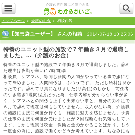
介護の専門家に相談できる
トップページ
＞
介護のお金
＞ 相談内容
【知恵袋ユーザー】 さんの相談
2014-07-18 10:25:06
特養のユニット型の施設で７年働き３月で退職し
ました。...（介護のお金）
特養のユニット型の施設で７年働き３月で退職しました。辞め
た理由は夜勤が辛い(17時間)事
相談員、ケアマネ、等同じ派閥の人間がやっている事で嫌にな
って辞めました。人間関係は、ふつうです。 ただし給料は良か
ったです。辞めてサ責になりました(サ高住)のしかし、前任者
の引き継ぎ1週間程度だった為、仕事内容が分からない事が多
く、ケアマネとの関係も上手く出来ない事と、自分の力不足で
６月で辞めて現在は何もしていません。収入がない為、介護職
の施設に面接に何度か行くも、施設に魅力を感じません。サ責
の仕事の面接を何度か受けましたが２回程断られ気落ちしてい
ます。しかし現実は税金、保険と金のかかることばかり、もう
一度金の為に、施設で働くかどうか考えています。ちなみにも