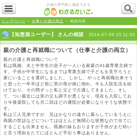
介護の専門家に相談できる
トップページ
＞
仕事と介護の両立
＞ 相談内容
【知恵袋ユーザー】 さんの相談
2014-07-09 23:11:03
親の介護と再就職について（仕事と介護の両立）
親の介護と再就職について
私は既婚、夫と中学生の息子が一人いる家庭の41歳専業主婦で
す。子供が中学生になるまでは専業主婦で子どもを見守ろうと
家にいることを選択しました。 しかし、やっと再就職出来そう
と思った一年半ほど前に実の母が病に倒れ、今も入院生活を続
けており、その間ずっと私と父とで介護してきました。そし
て、つい最近には実の父も調子が悪くなり、現在も入院してお
り今後退院しても月二回ほどの通院が必要になりそうな状態で
す。
私は三人兄弟ですが、兄はかなりの遠方に暮らしているうえに
両親の世話などについてはほとんど無関心な状態なので当てに
することも出来ません。既婚の妹もおりますが子供がまだ幼い
と言う理由をたてにほとんど手伝う事はありません。