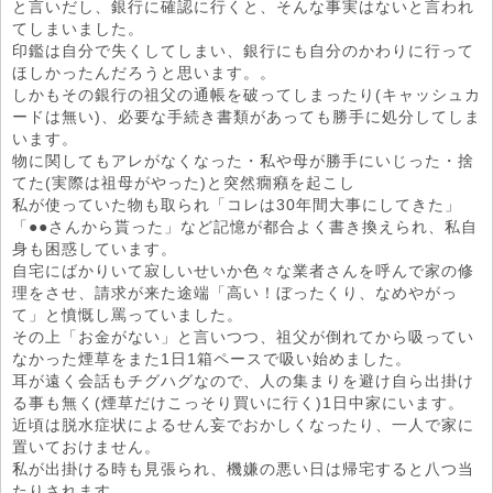
と言いだし、銀行に確認に行くと、そんな事実はないと言われ
てしまいました。
印鑑は自分で失くしてしまい、銀行にも自分のかわりに行って
ほしかったんだろうと思います。。
しかもその銀行の祖父の通帳を破ってしまったり(キャッシュカ
ードは無い)、必要な手続き書類があっても勝手に処分してしま
います。
物に関してもアレがなくなった・私や母が勝手にいじった・捨
てた(実際は祖母がやった)と突然癇癪を起こし
私が使っていた物も取られ「コレは30年間大事にしてきた」
「●●さんから貰った」など記憶が都合よく書き換えられ、私自
身も困惑しています。
自宅にばかりいて寂しいせいか色々な業者さんを呼んで家の修
理をさせ、請求が来た途端「高い！ぼったくり、なめやがっ
て」と憤慨し罵っていました。
その上「お金がない」と言いつつ、祖父が倒れてから吸ってい
なかった煙草をまた1日1箱ペースで吸い始めました。
耳が遠く会話もチグハグなので、人の集まりを避け自ら出掛け
る事も無く(煙草だけこっそり買いに行く)1日中家にいます。
近頃は脱水症状によるせん妄でおかしくなったり、一人で家に
置いておけません。
私が出掛ける時も見張られ、機嫌の悪い日は帰宅すると八つ当
たりされます。