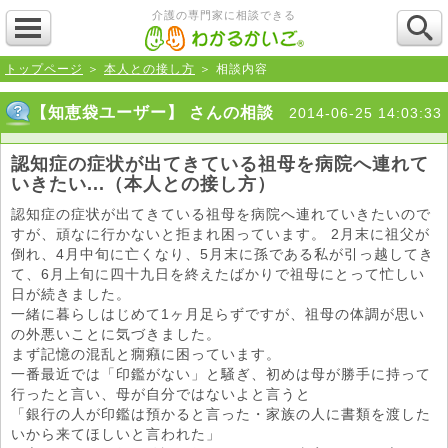
介護の専門家に相談できる
トップページ
＞
本人との接し方
＞ 相談内容
【知恵袋ユーザー】 さんの相談
2014-06-25 14:03:33
認知症の症状が出てきている祖母を病院へ連れて
いきたい...（本人との接し方）
認知症の症状が出てきている祖母を病院へ連れていきたいので
すが、頑なに行かないと拒まれ困っています。 2月末に祖父が
倒れ、4月中旬に亡くなり、5月末に孫である私が引っ越してき
て、6月上旬に四十九日を終えたばかりで祖母にとって忙しい
日が続きました。
一緒に暮らしはじめて1ヶ月足らずですが、祖母の体調が思い
の外悪いことに気づきました。
まず記憶の混乱と癇癪に困っています。
一番最近では「印鑑がない」と騒ぎ、初めは母が勝手に持って
行ったと言い、母が自分ではないよと言うと
「銀行の人が印鑑は預かると言った・家族の人に書類を渡した
いから来てほしいと言われた」