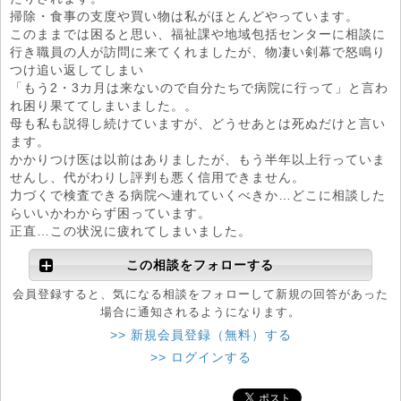
掃除・食事の支度や買い物は私がほとんどやっています。
このままでは困ると思い、福祉課や地域包括センターに相談に
行き職員の人が訪問に来てくれましたが、物凄い剣幕で怒鳴り
つけ追い返してしまい
「もう2・3カ月は来ないので自分たちで病院に行って」と言わ
れ困り果ててしまいました。。
母も私も説得し続けていますが、どうせあとは死ぬだけと言い
ます。
かかりつけ医は以前はありましたが、もう半年以上行っていま
せんし、代がわりし評判も悪く信用できません。
力づくで検査できる病院へ連れていくべきか…どこに相談した
らいいかわからず困っています。
正直…この状況に疲れてしまいました。
この相談をフォローする
会員登録すると、気になる相談をフォローして新規の回答があった
場合に通知されるようになります。
>> 新規会員登録（無料）する
>> ログインする