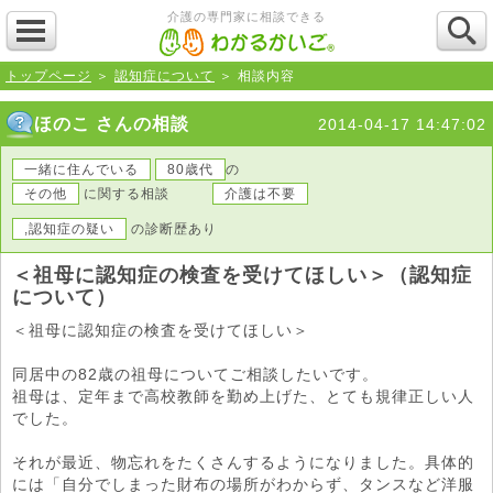
介護の専門家に相談できる
トップページ
＞
認知症について
＞ 相談内容
ほのこ さんの相談
2014-04-17 14:47:02
一緒に住んでいる
80歳代
の
その他
に関する相談
介護は不要
,認知症の疑い
の診断歴あり
＜祖母に認知症の検査を受けてほしい＞（認知症
について）
＜祖母に認知症の検査を受けてほしい＞
同居中の82歳の祖母についてご相談したいです。
祖母は、定年まで高校教師を勤め上げた、とても規律正しい人
でした。
それが最近、物忘れをたくさんするようになりました。具体的
には「自分でしまった財布の場所がわからず、タンスなど洋服