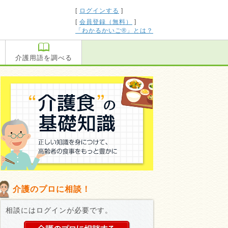
[
ログインする
]
[
会員登録（無料）
]
「わかるかいご®」とは？
介護用語を調べる
介護のプロに相談！
相談にはログインが必要です。