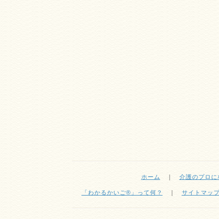
ホーム
｜
介護のプロに
「わかるかいご®」って何？
｜
サイトマッ