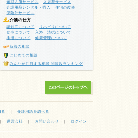
短期入所サービス
入居型サービス
介護用品レンタル・購入
住宅の改修
保険外サービス
介護の仕方
認知症について
リハビリについて
食事について
入浴・清拭について
排泄について
健康管理について
新着の相談
はじめての相談
みんなが注目する相談 閲覧数ランキング
知る
｜
介護用語を調べる
｜
運営会社
｜
お問い合わせ
｜
ログイン