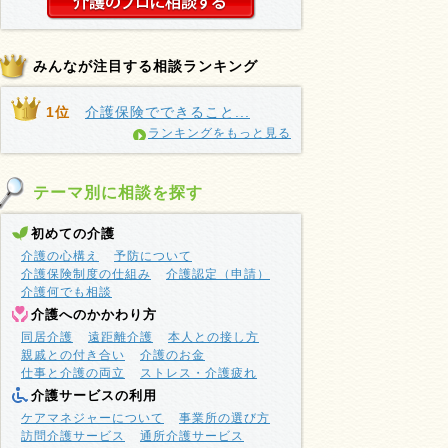
みんなが注目する相談ランキング
1位
介護保険でできること...
ランキングをもっと見る
テーマ別に相談を探す
初めての介護
介護の心構え
予防について
介護保険制度の仕組み
介護認定（申請）
介護何でも相談
介護へのかかわり方
同居介護
遠距離介護
本人との接し方
親戚との付き合い
介護のお金
仕事と介護の両立
ストレス・介護疲れ
介護サービスの利用
ケアマネジャーについて
事業所の選び方
訪問介護サービス
通所介護サービス