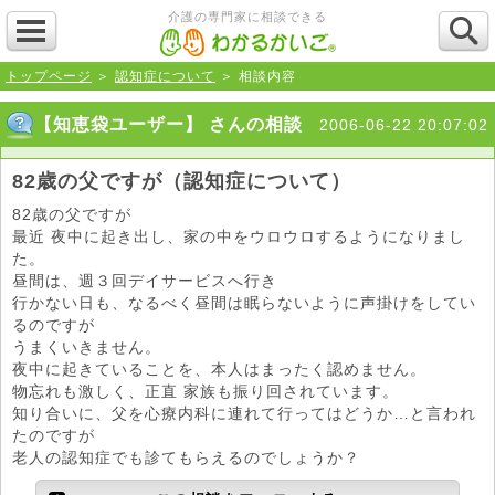
介護の専門家に相談できる
トップページ
＞
認知症について
＞ 相談内容
【知恵袋ユーザー】 さんの相談
2006-06-22 20:07:02
82歳の父ですが（認知症について）
82歳の父ですが
最近 夜中に起き出し、家の中をウロウロするようになりまし
た。
昼間は、週３回デイサービスへ行き
行かない日も、なるべく昼間は眠らないように声掛けをしてい
るのですが
うまくいきません。
夜中に起きていることを、本人はまったく認めません。
物忘れも激しく、正直 家族も振り回されています。
知り合いに、父を心療内科に連れて行ってはどうか…と言われ
たのですが
老人の認知症でも診てもらえるのでしょうか？