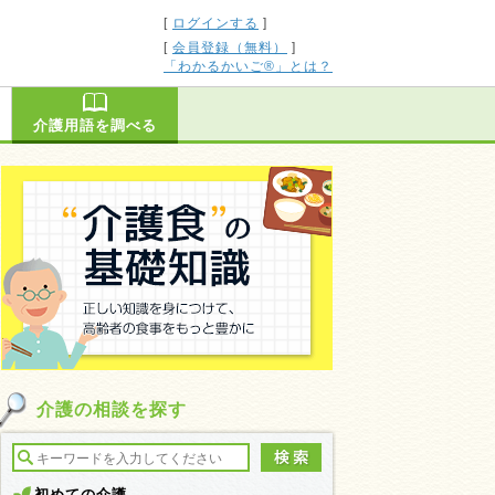
[
ログインする
]
[
会員登録（無料）
]
「わかるかいご®」とは？
介護用語を調べる
介護の相談を探す
初めての介護