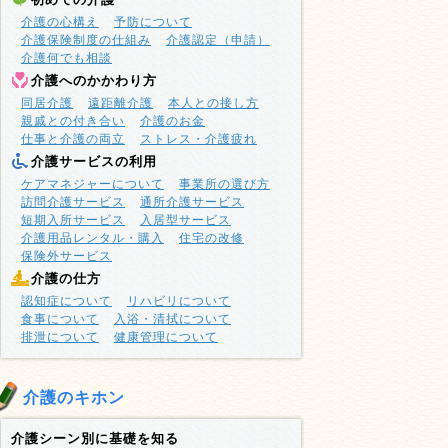
介護の心構え
予防について
介護保険制度の仕組み
介護認定（申請）
介護何でも相談
介護へのかかわり方
同居介護
遠距離介護
本人との接し方
親戚との付き合い
介護のお金
仕事と介護の両立
ストレス・介護疲れ
介護サービスの利用
ケアマネジャーについて
事業所の選び方
訪問介護サービス
通所介護サービス
短期入所サービス
入居型サービス
介護用品レンタル・購入
住宅の改修
保険外サービス
介護の仕方
認知症について
リハビリについて
食事について
入浴・清拭について
排泄について
健康管理について
介護のキホン
介護シーン別に基礎を知る