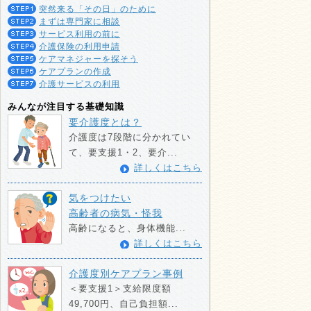
突然来る「その日」のために
まずは専門家に相談
サービス利用の前に
介護保険の利用申請
ケアマネジャーを探そう
ケアプランの作成
介護サービスの利用
みんなが注目する基礎知識
要介護度とは？
介護度は7段階に分かれてい
て、要支援1・2、要介...
詳しくはこちら
気をつけたい
高齢者の病気・怪我
高齢になると、身体機能...
詳しくはこちら
介護度別ケアプラン事例
＜要支援1＞支給限度額
49,700円、自己負担額...