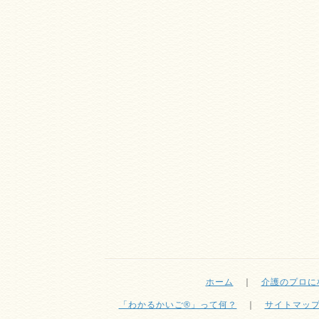
ホーム
｜
介護のプロに
「わかるかいご®」って何？
｜
サイトマッ