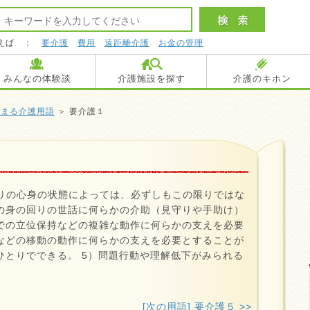
えば ：
要介護
費用
遠距離介護
お金の管理
みんなの体験談
介護施設を探す
介護のキホン
始まる介護用語
＞ 要介護１
りの心身の状態によっては、必ずしもこの限りではな
どの身の回りの世話に何らかの介助（見守りや手助け）
足での立位保持などの複雑な動作に何らかの支えを必要
持などの移動の動作に何らかの支えを必要とすることが
ひとりでできる。 5）問題行動や理解低下がみられる
[次の用語] 要介護５ >>