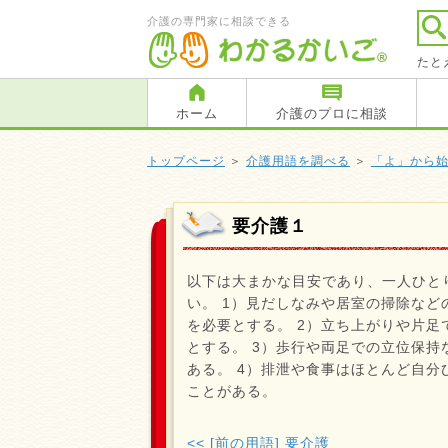
介護の専門家に相談できる
たと
ホーム
介護のプロに相談
トップページ
＞
介護用語を調べる
＞
「よ」から
要介護１
以下は大まかな目安であり、一人ひと
い。 1）見だしなみや居室の掃除な
を必要とする。 2）立ち上がりや片
とする。 3）歩行や両足での立位保
ある。 4）排泄や食事はほとんど自分
ことがある。
<< [前の用語] 要介護