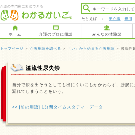
介護の専門家に相談できる
たとえば ：
要介護
費用
ホーム
介護のプロに相談
みんなの体験談
トップページ
＞
介護用語を調べる
＞
「い」から始まる介護用語
＞ 溢流性
溢流性尿失禁
自分で尿を出そうとしても出にくいにもかかわらず、膀胱に
漏れてしまうことをいう。
<< [前の用語] 1分間タイムスタディ・データ