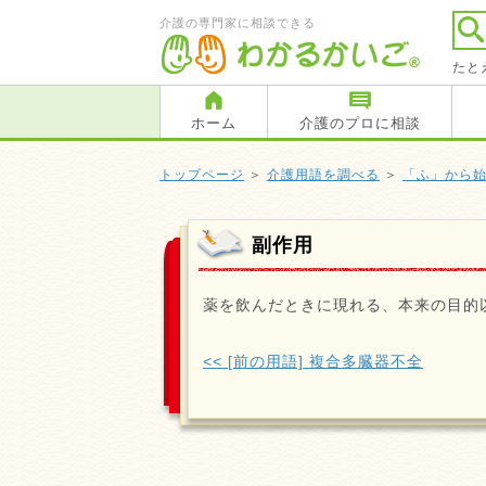
介護の専門家に相談できる
たと
ホーム
介護のプロに相談
トップページ
＞
介護用語を調べる
＞
「ふ」から
副作用
薬を飲んだときに現れる、本来の目的
<< [前の用語] 複合多臓器不全