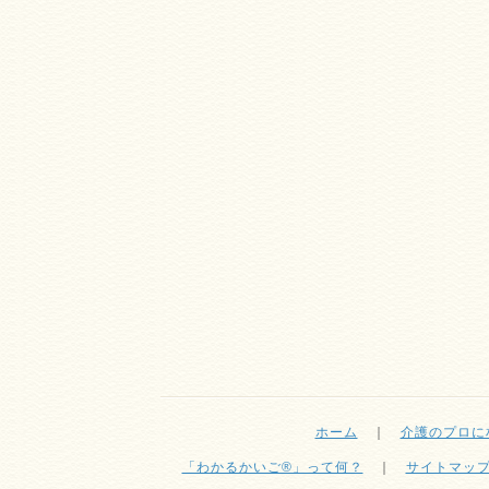
ホーム
｜
介護のプロに
「わかるかいご®」って何？
｜
サイトマッ