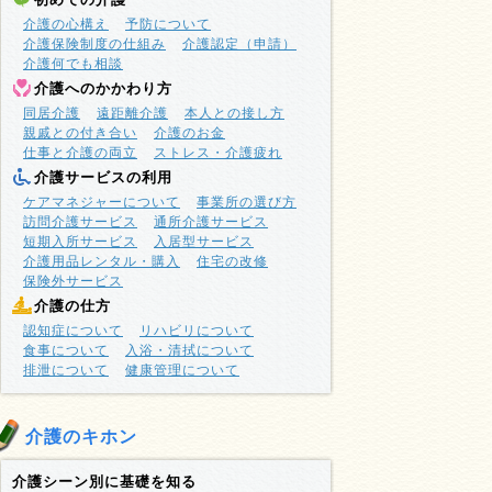
介護の心構え
予防について
介護保険制度の仕組み
介護認定（申請）
介護何でも相談
介護へのかかわり方
同居介護
遠距離介護
本人との接し方
親戚との付き合い
介護のお金
仕事と介護の両立
ストレス・介護疲れ
介護サービスの利用
ケアマネジャーについて
事業所の選び方
訪問介護サービス
通所介護サービス
短期入所サービス
入居型サービス
介護用品レンタル・購入
住宅の改修
保険外サービス
介護の仕方
認知症について
リハビリについて
食事について
入浴・清拭について
排泄について
健康管理について
介護のキホン
介護シーン別に基礎を知る