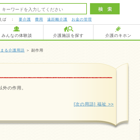
えば ：
要介護
費用
遠距離介護
お金の管理
みんなの体験談
介護施設を探す
介護のキホン
始まる介護用語
＞ 副作用
以外の作用。
[次の用語] 福祉 >>