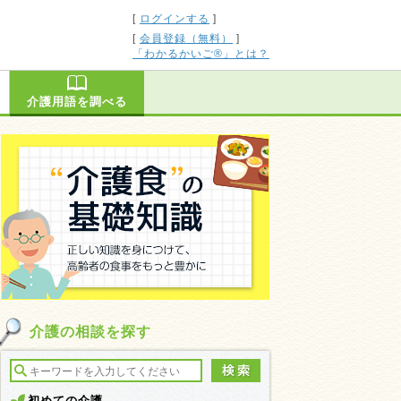
[
ログインする
]
[
会員登録（無料）
]
「わかるかいご®」とは？
介護用語を調べる
介護の相談を探す
初めての介護