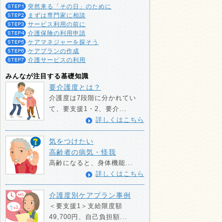
突然来る「その日」のために
まずは専門家に相談
サービス利用の前に
介護保険の利用申請
ケアマネジャーを探そう
ケアプランの作成
介護サービスの利用
みんなが注目する基礎知識
要介護度とは？
介護度は7段階に分かれてい
て、要支援1・2、要介...
詳しくはこちら
気をつけたい
高齢者の病気・怪我
高齢になると、身体機能...
詳しくはこちら
介護度別ケアプラン事例
＜要支援1＞支給限度額
49,700円、自己負担額...