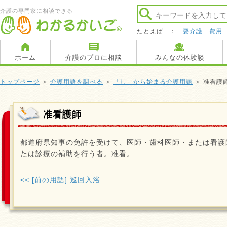
介護の専門家に相談できる
たとえば ：
要介護
費用
ホーム
介護のプロに相談
みんなの体験談
トップページ
＞
介護用語を調べる
＞
「し」から始まる介護用語
＞ 准看護
准看護師
都道府県知事の免許を受けて、医師・歯科医師・または看護
たは診療の補助を行う者。准看。
<< [前の用語] 巡回入浴