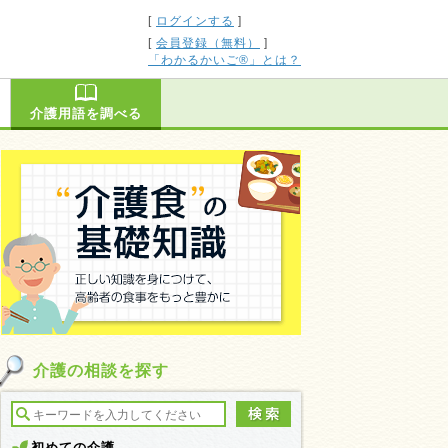
[
ログインする
]
[
会員登録（無料）
]
「わかるかいご®」とは？
介護用語を調べる
介護の相談を探す
初めての介護