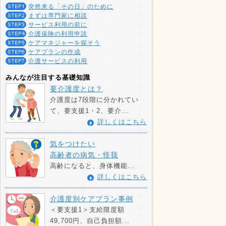
突然来る「その日」のために
まずは専門家に相談
サービス利用の前に
介護保険の利用申請
ケアマネジャーを探そう
ケアプランの作成
介護サービスの利用
みんなが注目する基礎知識
要介護度とは？
介護度は7段階に分かれてい
て、要支援1・2、要介...
詳しくはこちら
気をつけたい
高齢者の病気・怪我
高齢になると、身体機能...
詳しくはこちら
介護度別ケアプラン事例
＜要支援1＞支給限度額
49,700円、自己負担額...