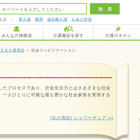
えば ：
要介護
費用
遠距離介護
お金の管理
みんなの体験談
介護施設を探す
介護のキホン
始まる介護用語
＞ 社会リハビリテーション
したプロセスであり、社会生活力とはさまざまな社会
、一人ひとりに可能な最も豊かな社会参加を実現する
[次の用語] シャワーチェア >>