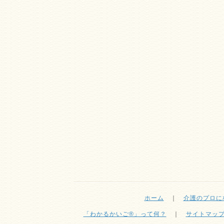
ホーム
｜
介護のプロに
「わかるかいご®」って何？
｜
サイトマッ