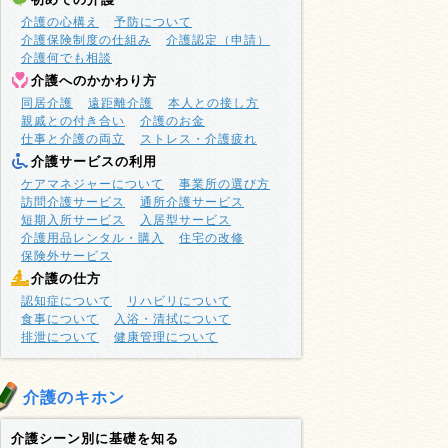
介護の心構え
予防について
介護保険制度の仕組み
介護認定（申請）
介護何でも相談
介護へのかかわり方
同居介護
遠距離介護
本人との接し方
親戚との付き合い
介護のお金
仕事と介護の両立
ストレス・介護疲れ
介護サービスの利用
ケアマネジャーについて
事業所の選び方
訪問介護サービス
通所介護サービス
短期入所サービス
入居型サービス
介護用品レンタル・購入
住宅の改修
保険外サービス
介護の仕方
認知症について
リハビリについて
食事について
入浴・清拭について
排泄について
健康管理について
介護のキホン
介護シーン別に基礎を知る