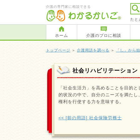
介護の専門家に相談できる
たと
ホーム
介護のプロに相談
トップページ
＞
介護用語を調べる
＞
「し」から
社会リハビリテーション
「社会生活力」を高めることを目的と
的状況の中で、自分のニーズを満たし
権利を行使する力を意味する。
<< [前の用語] 社会保険労務士