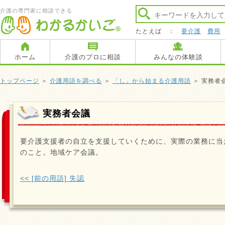
介護の専門家に相談できる
たとえば ：
要介護
費用
ホーム
介護のプロに相談
みんなの体験談
トップページ
＞
介護用語を調べる
＞
「し」から始まる介護用語
＞ 実務者
実務者会議
要介護支援者の自立を支援していくために、実際の業務に当
のこと。地域ケア会議。
<< [前の用語] 失認