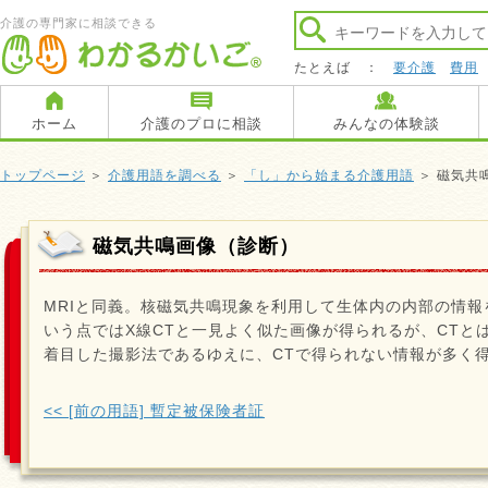
介護の専門家に相談できる
たとえば ：
要介護
費用
ホーム
介護のプロに相談
みんなの体験談
トップページ
＞
介護用語を調べる
＞
「し」から始まる介護用語
＞ 磁気共
磁気共鳴画像（診断）
MRIと同義。核磁気共鳴現象を利用して生体内の内部の情報
いう点ではX線CTと一見よく似た画像が得られるが、CTと
着目した撮影法であるゆえに、CTで得られない情報が多く
<< [前の用語] 暫定被保険者証