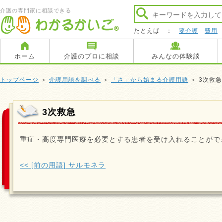
介護の専門家に相談できる
たとえば ：
要介護
費用
ホーム
介護のプロに相談
みんなの体験談
トップページ
＞
介護用語を調べる
＞
「さ」から始まる介護用語
＞ 3次救急
3次救急
重症・高度専門医療を必要とする患者を受け入れることがで
<< [前の用語] サルモネラ