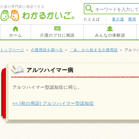
介護の専門家に相談できる
たとえば ：
要介護
費用
ホーム
介護のプロに相談
みんなの体験談
トップページ
＞
介護用語を調べる
＞
「あ」から始まる介護用語
＞ アルツ
アルツハイマー病
アルツハイマー型認知症に同じ。
<< [前の用語] アルツハイマー型認知症