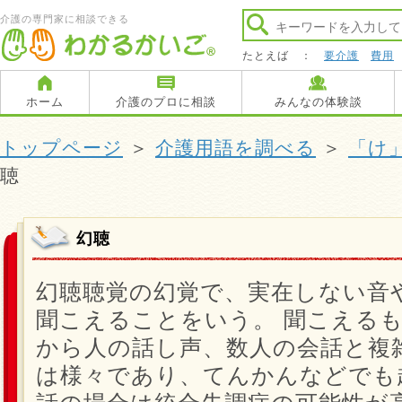
介護の専門家に相談できる
たとえば ：
要介護
費用
ホーム
介護のプロに相談
みんなの体験談
トップページ
＞
介護用語を調べる
＞
「け
聴
幻聴
幻聴聴覚の幻覚で、実在しない音
聞こえることをいう。 聞こえる
から人の話し声、数人の会話と複
は様々であり、てんかんなどでも