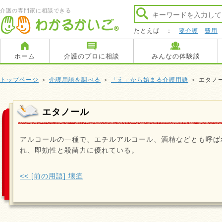
介護の専門家に相談できる
たとえば ：
要介護
費用
ホーム
介護のプロに相談
みんなの体験談
トップページ
＞
介護用語を調べる
＞
「え」から始まる介護用語
＞ エタノ
エタノール
アルコールの一種で、エチルアルコール、酒精などとも呼ば
れ、即効性と殺菌力に優れている。
<< [前の用語] 壊疽