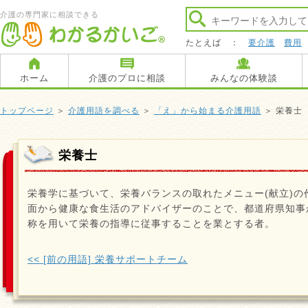
介護の専門家に相談できる
たとえば ：
要介護
費用
ホーム
介護のプロに相談
みんなの体験談
トップページ
＞
介護用語を調べる
＞
「え」から始まる介護用語
＞ 栄養士
栄養士
栄養学に基づいて、栄養バランスの取れたメニュー(献立)の
面から健康な食生活のアドバイザーのことで、都道府県知事
称を用いて栄養の指導に従事することを業とする者。
<< [前の用語] 栄養サポートチーム