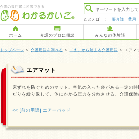
介護の専門家に相談できる
たとえば ：
要介護
費用
ホーム
介護のプロに相談
みんなの体験談
トップページ
＞
介護用語を調べる
＞
「え」から始まる介護用語
＞ エアマ
エアマット
床ずれを防ぐためのマット。空気の入った袋がある一定の時
だりを繰り返して、体にかかる圧力を分散させる。介護保険
<< [前の用語] エアーバッド