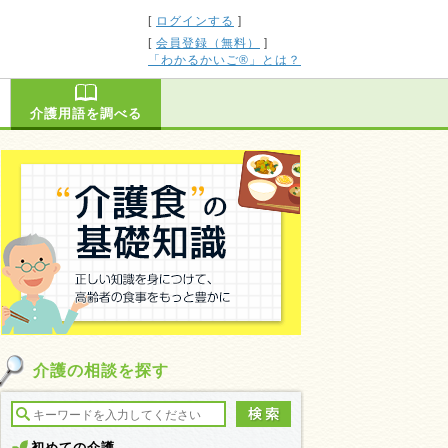
[
ログインする
]
[
会員登録（無料）
]
「わかるかいご®」とは？
介護用語を調べる
介護の相談を探す
初めての介護