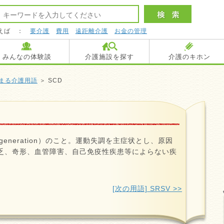
えば ：
要介護
費用
遠距離介護
お金の管理
みんなの体験談
介護施設を探す
介護のキホン
まる介護用語
＞ SCD
 Degeneration）のこと。運動失調を主症状とし、原因
乏、奇形、血管障害、自己免疫性疾患等によらない疾
[次の用語] SRSV >>