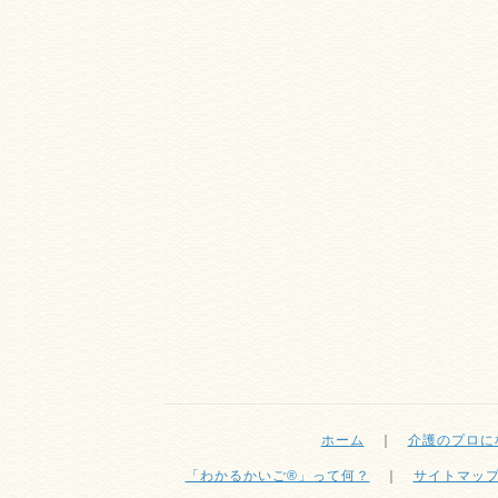
ホーム
｜
介護のプロに
「わかるかいご®」って何？
｜
サイトマッ