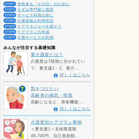
突然来る「その日」のために
まずは専門家に相談
サービス利用の前に
介護保険の利用申請
ケアマネジャーを探そう
ケアプランの作成
介護サービスの利用
みんなが注目する基礎知識
要介護度とは？
介護度は7段階に分かれてい
て、要支援1・2、要介...
詳しくはこちら
気をつけたい
高齢者の病気・怪我
高齢になると、身体機能...
詳しくはこちら
介護度別ケアプラン事例
＜要支援1＞支給限度額
49,700円、自己負担額...