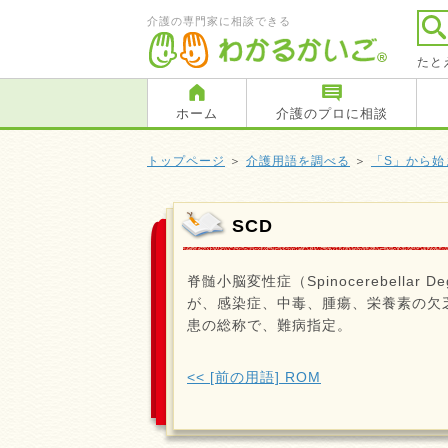
介護の専門家に相談できる
たと
ホーム
介護のプロに相談
トップページ
＞
介護用語を調べる
＞
「S」から始
SCD
脊髄小脳変性症（Spinocerebellar
が、感染症、中毒、腫瘍、栄養素の欠
患の総称で、難病指定。
<< [前の用語] ROM