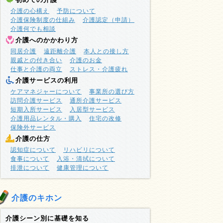
介護の心構え
予防について
介護保険制度の仕組み
介護認定（申請）
介護何でも相談
介護へのかかわり方
同居介護
遠距離介護
本人との接し方
親戚との付き合い
介護のお金
仕事と介護の両立
ストレス・介護疲れ
介護サービスの利用
ケアマネジャーについて
事業所の選び方
訪問介護サービス
通所介護サービス
短期入所サービス
入居型サービス
介護用品レンタル・購入
住宅の改修
保険外サービス
介護の仕方
認知症について
リハビリについて
食事について
入浴・清拭について
排泄について
健康管理について
介護のキホン
介護シーン別に基礎を知る