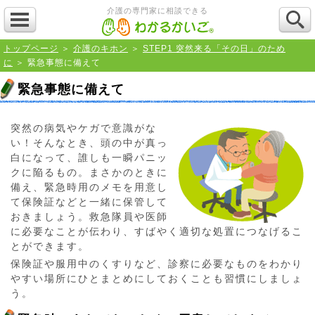
介護の専門家に相談できる
トップページ
＞
介護のキホン
＞
STEP1 突然来る「その日」のため
に
＞ 緊急事態に備えて
緊急事態に備えて
突然の病気やケガで意識がな
い！そんなとき、頭の中が真っ
白になって、誰しも一瞬パニッ
クに陥るもの。まさかのときに
備え、緊急時用のメモを用意し
て保険証などと一緒に保管して
おきましょう。救急隊員や医師
に必要なことが伝わり、すばやく適切な処置につなげるこ
とができます。
保険証や服用中のくすりなど、診察に必要なものをわかり
やすい場所にひとまとめにしておくことも習慣にしましょ
う。