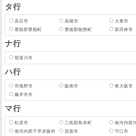
タ行
高石市
高槻市
大東市
豊能郡豊能町
豊能郡能勢町
富田林市
ナ行
寝屋川市
ハ行
羽曳野市
阪南市
東大阪市
藤井寺市
マ行
松原市
三島郡島本町
南河内郡
南河内郡千早赤阪村
箕面市
守口市